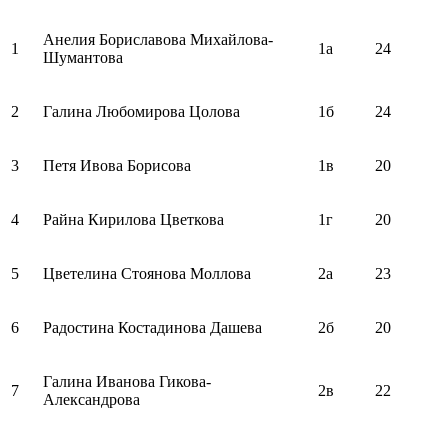
Анелия Бориславова Михайлова-
1
1а
24
Шумантова
2
Галина Любомирова Цолова
1б
24
3
Петя Ивова Борисова
1в
20
4
Райна Кирилова Цветкова
1г
20
5
Цветелина Стоянова Моллова
2а
23
6
Радостина Костадинова Дашева
2б
20
Галина Иванова Гикова-
7
2в
22
Александрова