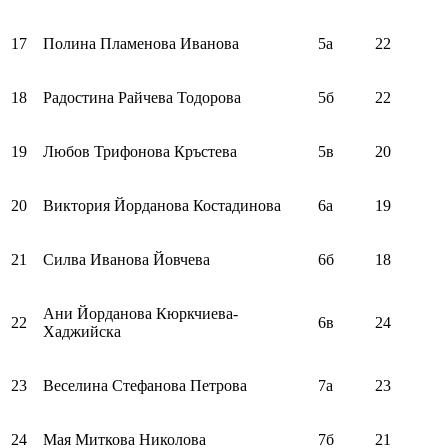
17
Полина Пламенова Иванова
5а
22
18
Радостина Райчева Тодорова
5б
22
19
Любов Трифонова Кръстева
5в
20
20
Виктория Йорданова Костадинова
6а
19
21
Силва Иванова Йовчева
6б
18
Ани Йорданова Кюркчиева-
22
6в
24
Хаджийска
23
Веселина Стефанова Петрова
7а
23
24
Мая Миткова Николова
7б
21