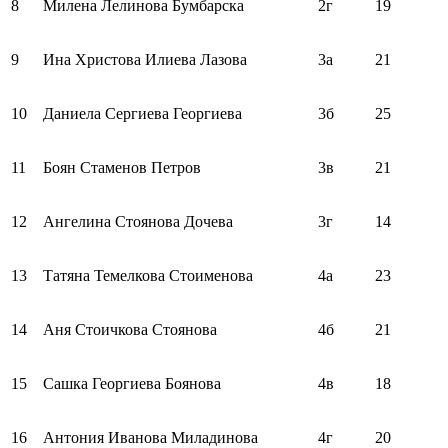
8
Милена Лелинова Бумбарска
2г
19
9
Ина Христова Илиева Лазова
3а
21
10
Даниела Сергиева Георгиева
3б
25
11
Боян Стаменов Петров
3в
21
12
Ангелина Стоянова Дочева
3г
14
13
Татяна Темелкова Стоименова
4а
23
14
Аня Стоичкова Стоянова
4б
21
15
Сашка Георгиева Боянова
4в
18
16
Антония Иванова Миладинова
4г
20