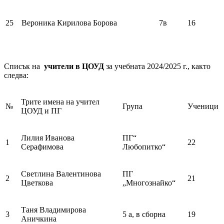
25
Вероника Кирилова Борова
7в
16
Списък на
учители в ЦОУД
за учебната 2024/2025 г., както
следва:
Трите имена на учител
№
Група
Ученици
ЦОУД и ПГ
Лилия Иванова
ПГ“
1
22
Серафимова
Любопитко“
Светлина Валентинова
ПГ
2
21
Цветкова
„Многознайко“
Таня Владимирова
3
5 а, в сборна
19
Аничкина