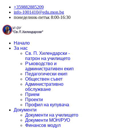
+359882885209
info-1001410@edu.mon.bg
понеделник-петък 8:00-16:30
Начало
За нас
Св. П. Хилендарски -
патрон на училището
Ръководство и
административен екип
Педагогически екип
Обществен съвет
Административно
обслужване
Прием
Проекти
Профил на купувача
Документи
Документи на училището
Документи МОН/РУО
Финансов модул