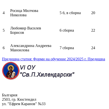
Росица Милчова
4
5 б, в сборна
20
Николова
Любомир Василев
5
6 сборна
22
Борисов
Александрина Андреева
6
7 сборна
24
Маноилова
Предишна статия: Форми на обучение 2024/2025 г.
Предишна
България
2503, гр. Кюстендил
ул. "Ефрем Каранов" №33