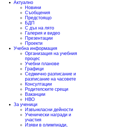
Актуално
Новини
Съобщения
Предстоящо
БДП
С дъх на лято
Галерия и видео
Презентации
Проекти
Учебна информация
Организация на учебния
процес
Учебни планове
Графици
Седмично разписание и
разписание на часовете
Консултации
Родителските срещи
Ваканции
НВО
За ученици
Извънкласни дейности
Ученически награди и
участия
Изяви в олимпиади,