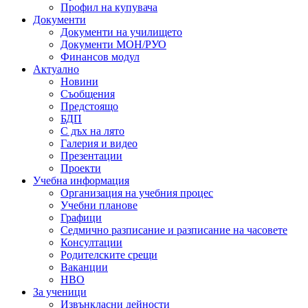
Профил на купувача
Документи
Документи на училището
Документи МОН/РУО
Финансов модул
Актуално
Новини
Съобщения
Предстоящо
БДП
С дъх на лято
Галерия и видео
Презентации
Проекти
Учебна информация
Организация на учебния процес
Учебни планове
Графици
Седмично разписание и разписание на часовете
Консултации
Родителските срещи
Ваканции
НВО
За ученици
Извънкласни дейности